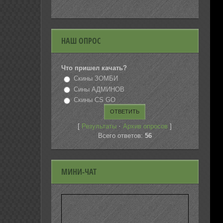
НАШ ОПРОС
Что пришел качать?
Скины ЗОМБИ
Сины АДМИНОВ
Скины CS GO
[
·
]
Результаты
Архив опросов
Всего ответов:
56
МИНИ-ЧАТ