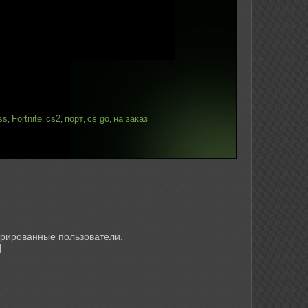
ss
Fortnite
cs2
порт
cs go
на заказ
,
,
,
,
,
трированные пользователи.
]