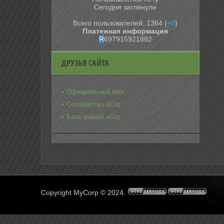
Сегодня заглянули
Всего пользователей: 1364 {
+0
}
Платежная информация
R
697915921882
ДРУЗЬЯ САЙТА
Официальный блог
Сообщество uCoz
База знаний uCoz
Copyright MyCorp © 2024
.