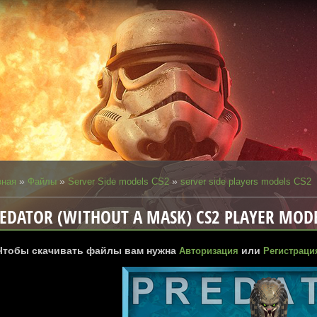
»
»
»
вная
Файлы
Server Side models CS2
server side players models CS2
EDATOR (WITHOUT A MASK) CS2 PLAYER MOD
Чтобы скачивать файлы вам нужна
или
Авторизация
Регистраци