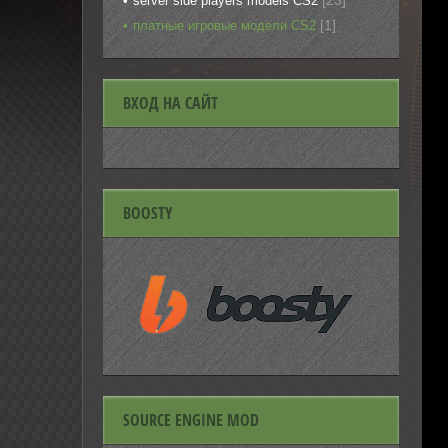
[23]
server side players models CS2
[1]
платные игровые модели CS2
ВХОД НА САЙТ
BOOSTY
SOURCE ENGINE MOD