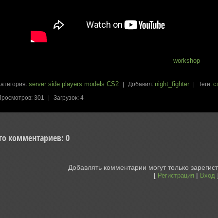
workshop
server side players models CS2
night_fighter
c
Категория
:
|
Добавил
:
|
Теги
:
Просмотров
:
301
|
Загрузок
:
4
го комментариев
:
0
Добавлять комментарии могут только зарегис
[
|
Регистрация
Вход