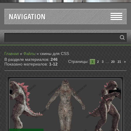
NAVIGATION
»
» скины для CSS
Главная
Файлы
В разделе материалов
:
246
Страницы
:
...
1
2
3
20
21
»
Показано материалов
:
1-12