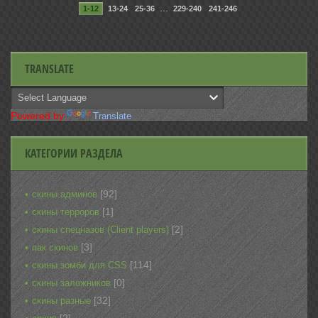
...
1-12
13-24
25-36
229-240
241-246
TRANSLATE
Powered by
Translate
КАТЕГОРИИ РАЗДЕЛА
[92]
скины админов
[1]
скины терроров
[2]
скины спецназов (Client players)
[3]
пак скинов
[114]
скины зомби для CSS
[0]
скины заложников
[32]
скины разные