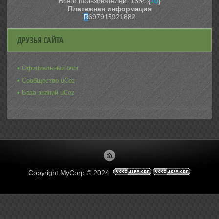
Всего пользователей: 1364 {
+0
}
Платежная информация
R
697915921882
ДРУЗЬЯ САЙТА
Официальный блог
Сообщество uCoz
База знаний uCoz
Copyright MyCorp © 2024
.