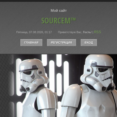
Мой сайт
SOURCEM™
RSS
Пятница, 07.08.2026, 01:17
Приветствую Вас
,
Гость
!
|
ГЛАВНАЯ
РЕГИСТРАЦИЯ
ВХОД