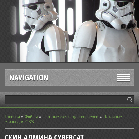
NAVIGATION
»
»
»
Главная
Файлы
Платные скины для серверов
Плтаиные
скины для CSS
СКИН АДМИНА CYBERCAT