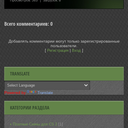
Просмотров
:
583
|
Загрузок
:
8
Всего комментариев
:
0
Добавлять комментарии могут только зарегистрированные
пользователи.
[
|
]
Регистрация
Вход
TRANSLATE
Powered by
Translate
КАТЕГОРИИ РАЗДЕЛА
[1]
Платные Скины для CS 2