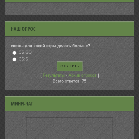
НАШ ОПРОС
скины для какой игры делать больше?
CS GO
CS:S
[
·
]
Результаты
Архив опросов
Всего ответов:
75
МИНИ-ЧАТ