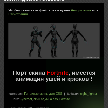
Чтобы скачивать файлы вам нужна
или
Авторизация
Регистрация
Порт скина
Fortnite
, имеется
анимация ушей и крюков !
Плтаиные скины для CSS
night_fighter
Категория
:
|
Добавил
:
Cybercat
скин админа css
Fortnite
|
Теги
:
,
,