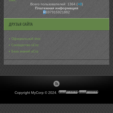
silex,
Всего пользователей: 1364 {
+0
}
Платежная информация
R
697915921882
ДРУЗЬЯ САЙТА
Официальный блог
Сообщество uCoz
База знаний uCoz
Copyright MyCorp © 2024
.