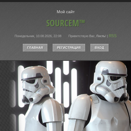
Мой сайт
SOURCEM™
RSS
Понедельник, 10.08.2026, 22:08
Приветствую Вас
,
Гость
!
|
ГЛАВНАЯ
РЕГИСТРАЦИЯ
ВХОД