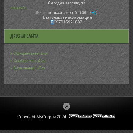
Сегодня заглянули
maswx01,
Всего пользователей: 1365 {
+1
}
Платежная информация
R
697915921882
ДРУЗЬЯ САЙТА
Официальный блог
Сообщество uCoz
База знаний uCoz
Copyright MyCorp © 2024
.