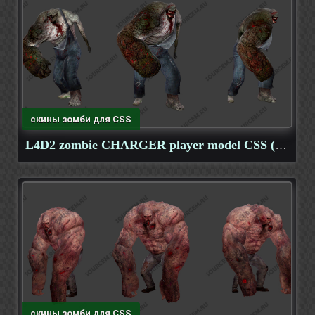
скины зомби для CSS
L4D2 zombie CHARGER player model CSS (V34, OB)
скины зомби для CSS