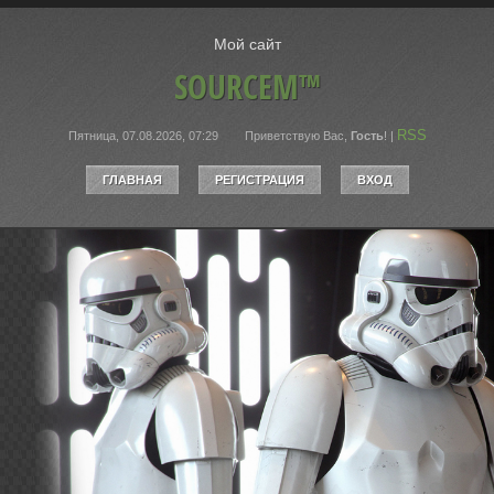
Мой сайт
SOURCEM™
RSS
Пятница, 07.08.2026, 07:29
Приветствую Вас
,
Гость
!
|
ГЛАВНАЯ
РЕГИСТРАЦИЯ
ВХОД