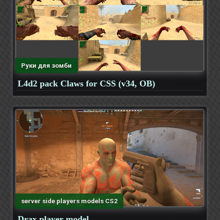
Руки для зомби
L4d2 pack Claws for CSS (v34, OB)
server side players models CS2
Drax player model