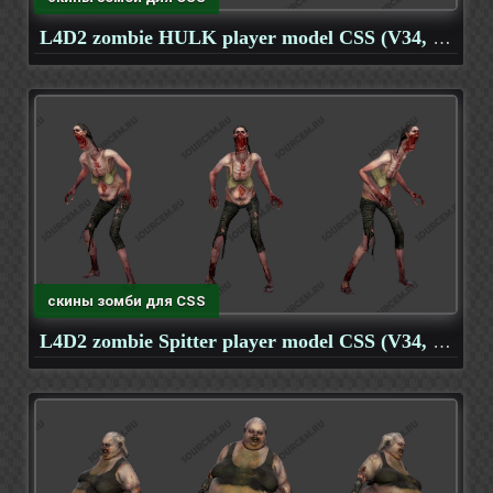
L4D2 zombie HULK player model CSS (V34, OB)
скины зомби для CSS
L4D2 zombie Spitter player model CSS (V34, OB)