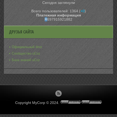
Сегодня заглянули
Всего пользователей: 1364 {
+0
}
Платежная информация
R
697915921882
ДРУЗЬЯ САЙТА
Официальный блог
Сообщество uCoz
База знаний uCoz
Copyright MyCorp © 2024
.