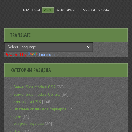
...
1-12
13-24
25-36
37-48
49-60
553-564
565-567
TRANSLATE
Powered by
Translate
КАТЕГОРИИ РАЗДЕЛА
[24]
Server Side models CS2
[64]
Server Side models CS:GO
[246]
скины для CSS
[15]
Платные скины для серверов
[11]
руки
[30]
Модели оружиий
[177]
Ucoz