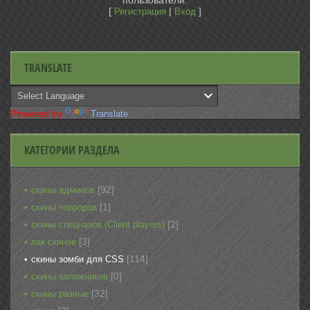
пользователи.
[
|
]
Регистрация
Вход
TRANSLATE
Powered by
Translate
КАТЕГОРИИ РАЗДЕЛА
[92]
скины админов
[1]
скины терроров
[2]
скины спецназов (Client players)
[3]
пак скинов
[114]
скины зомби для CSS
[0]
скины заложников
[32]
скины разные