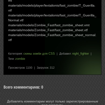
mt
materials/models/player/lextalionis/fast_zombie/T_Guerilla.
vtf
materials/models/player/lextalionis/fast_zombie/T_Guerilla_
Normal.vtf
materials/models/Zombie_Fast/fast_zombie_sheet.vmt
materials/models/Zombie_Fast/fast_zombie_sheet.vtf
materials/models/Zombie_Fast/fast_zombie_sheet_normal.
vtf
скины зомби для CSS
night_fighter
Категория
:
|
Добавил
:
|
zombie
Теги
:
Просмотров
:
1100
|
Загрузок
:
312
Всего комментариев
:
0
Добавлять комментарии могут только зарегистрированные