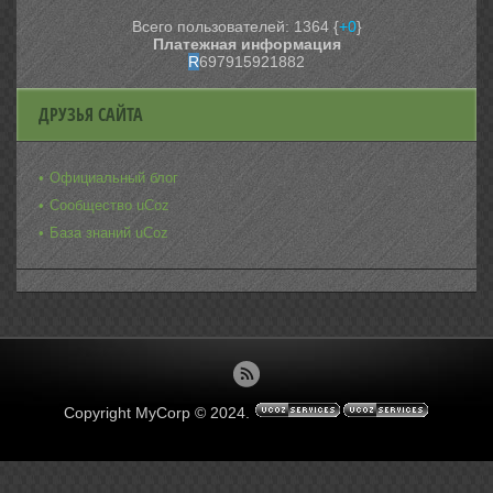
Всего пользователей: 1364 {
+0
}
Платежная информация
R
697915921882
ДРУЗЬЯ САЙТА
Официальный блог
Сообщество uCoz
База знаний uCoz
Copyright MyCorp © 2024
.