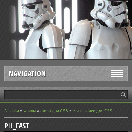
NAVIGATION
»
»
»
Главная
Файлы
скины для CSS
скины зомби для CSS
PIL_FAST