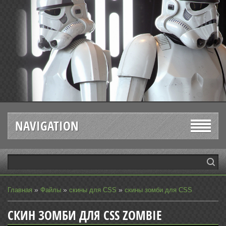
NAVIGATION
»
»
»
Главная
Файлы
скины для CSS
скины зомби для CSS
СКИН ЗОМБИ ДЛЯ CSS ZOMBIE