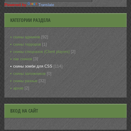
Powered by
Translate
КАТЕГОРИИ РАЗДЕЛА
[92]
скины админов
[1]
скины терроров
[2]
скины спецназов (Client players)
[3]
пак скинов
[114]
скины зомби для CSS
[0]
скины заложников
[32]
скины разные
[2]
архив
ВХОД НА САЙТ