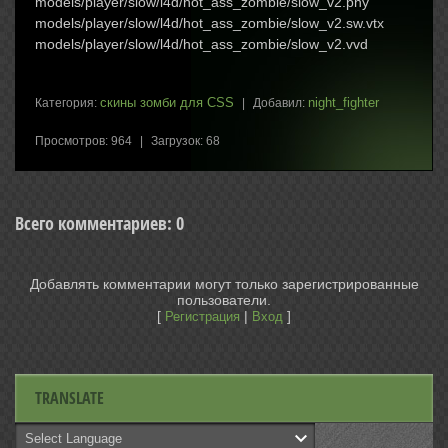
models/player/slow/l4d/hot_ass_zombie/slow_v2.phy
models/player/slow/l4d/hot_ass_zombie/slow_v2.sw.vtx
models/player/slow/l4d/hot_ass_zombie/slow_v2.vvd
скины зомби для CSS
night_fighter
Категория
:
|
Добавил
:
Просмотров
:
964
|
Загрузок
:
68
Всего комментариев
:
0
Добавлять комментарии могут только зарегистрированные
пользователи.
[
|
]
Регистрация
Вход
TRANSLATE