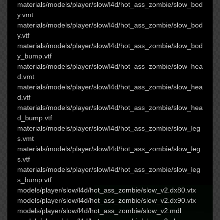
materials/models/player/slow/l4d/hot_ass_zombie/slow_bod
y.vmt
materials/models/player/slow/l4d/hot_ass_zombie/slow_bod
y.vtf
materials/models/player/slow/l4d/hot_ass_zombie/slow_bod
y_bump.vtf
materials/models/player/slow/l4d/hot_ass_zombie/slow_hea
d.vmt
materials/models/player/slow/l4d/hot_ass_zombie/slow_hea
d.vtf
materials/models/player/slow/l4d/hot_ass_zombie/slow_hea
d_bump.vtf
materials/models/player/slow/l4d/hot_ass_zombie/slow_leg
s.vmt
materials/models/player/slow/l4d/hot_ass_zombie/slow_leg
s.vtf
materials/models/player/slow/l4d/hot_ass_zombie/slow_leg
s_bump.vtf
models/player/slow/l4d/hot_ass_zombie/slow_v2.dx80.vtx
models/player/slow/l4d/hot_ass_zombie/slow_v2.dx90.vtx
models/player/slow/l4d/hot_ass_zombie/slow_v2.mdl