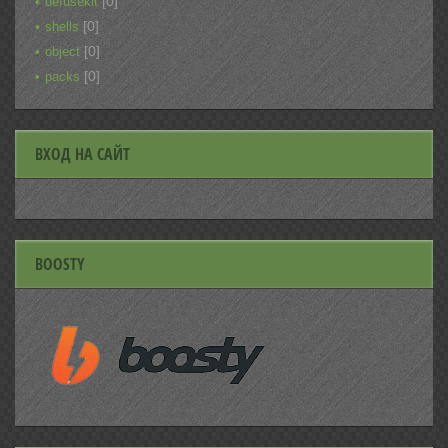
[0]
defusekit
[0]
shells
[0]
object
[0]
packs
ВХОД НА САЙТ
BOOSTY