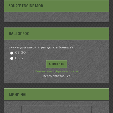
SOURCE ENGINE MOD
НАШ ОПРОС
скины для какой игры делать больше?
CS GO
CS:S
[
·
]
Результаты
Архив опросов
Всего ответов:
75
МИНИ-ЧАТ