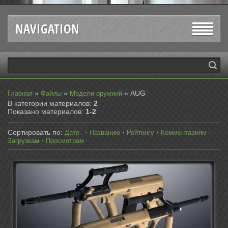
NAVIGATION
»
»
» AUG
Главная
Файлы
Модели оружиий
В категории материалов
:
2
Показано материалов
:
1-2
Сортировать по
:
·
·
·
·
Дате
Названию
Рейтингу
Комментариям
·
Загрузкам
Просмотрам