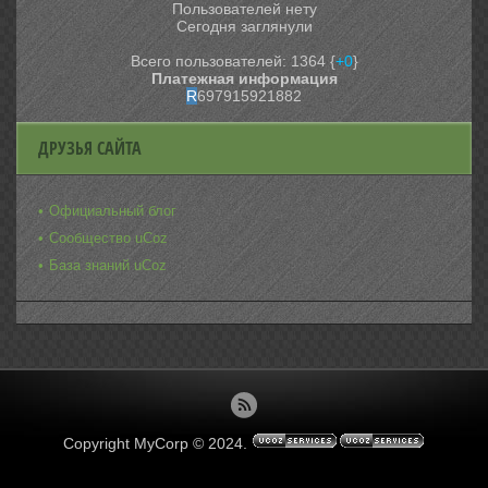
Пользователей нету
Сегодня заглянули
Всего пользователей: 1364 {
+0
}
Платежная информация
R
697915921882
ДРУЗЬЯ САЙТА
Официальный блог
Сообщество uCoz
База знаний uCoz
Copyright MyCorp © 2024
.