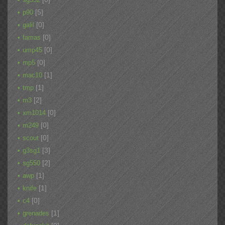
[5]
p90
[0]
galil
[0]
famas
[0]
ump45
[0]
mp5
[1]
mac10
[1]
tmp
[2]
m3
[0]
xm1014
[0]
m249
[0]
scout
[3]
g3sg1
[2]
sg550
[1]
awp
[1]
knife
[0]
c4
[1]
grenades