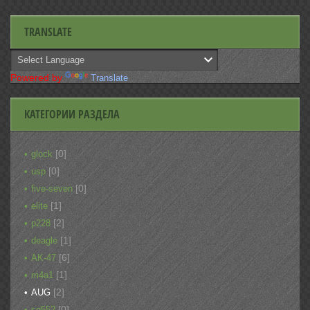
TRANSLATE
Powered by
Translate
КАТЕГОРИИ РАЗДЕЛА
[0]
glock
[0]
usp
[0]
five-seven
[1]
elite
[2]
p228
[1]
deagle
[6]
AK-47
[1]
m4a1
[2]
AUG
[0]
sg552