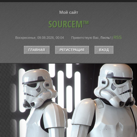
Мой сайт
SOURCEM™
RSS
Воскресенье, 09.08.2026, 00:04
Приветствую Вас
,
Гость
!
|
ГЛАВНАЯ
РЕГИСТРАЦИЯ
ВХОД